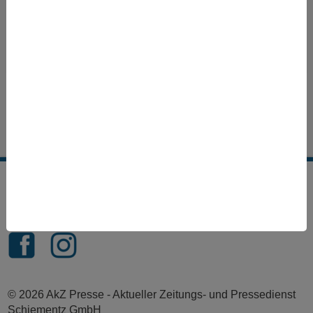
/ 210mm = 420mm
Impressum
Datenschutzerklärung
Kontakt
FAQ
Feed abonnieren
© 2026 AkZ Presse - Aktueller Zeitungs- und Pressedienst
Schiementz GmbH