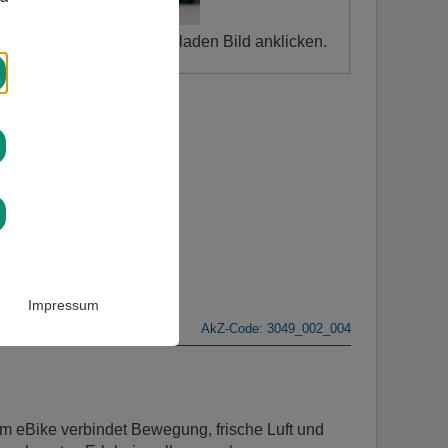
vergrößern oder herunterladen Bild anklicken.
ssen
Impressum
AkZ-Code: 3049_002_004
dem eBike verbindet Bewegung, frische Luft und