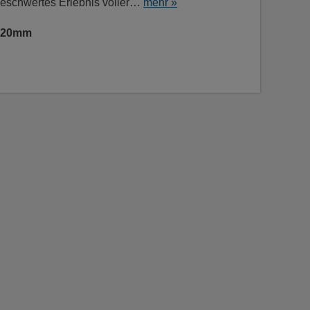
nbeschwertes Erlebnis voller…
mehr »
 420mm