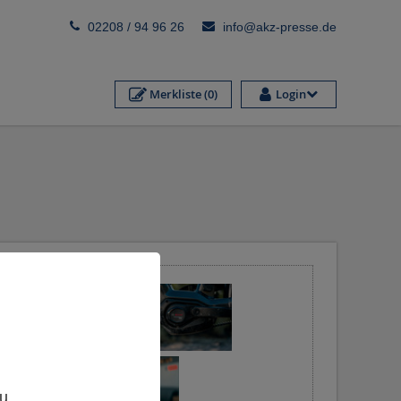
02208 / 94 96 26
info@akz-presse.de
Merkliste
(0)
Login
,
zu