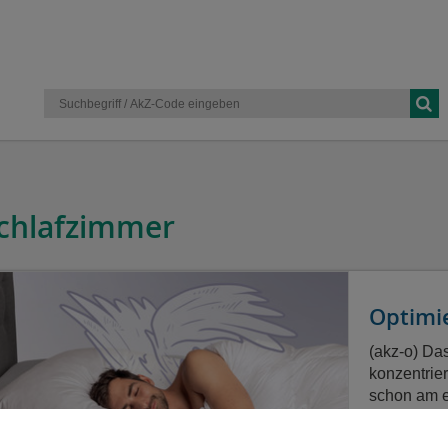
chlafzimmer
Optimi
(akz-o) Da
konzentrier
schon am e