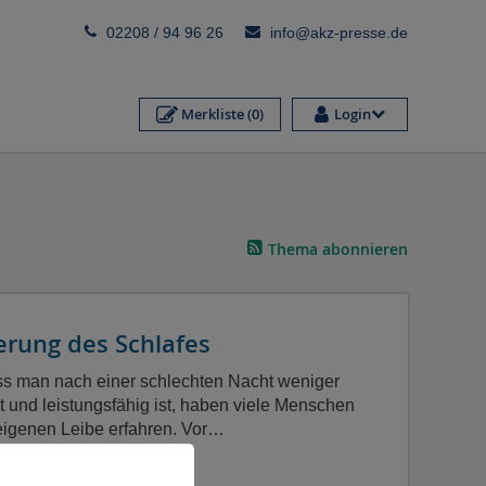
02208 / 94 96 26
info@akz-presse.de
Merkliste
(0)
Login
Thema abonnieren
erung des Schlafes
ss man nach einer schlechten Nacht weniger
t und leistungsfähig ist, haben viele Menschen
igenen Leibe erfahren. Vor…