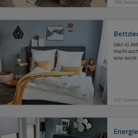
1352 Zeichen
Bettde
(akz-o) Je
macht auch
eine leicht
2637 Zeichen
Energi