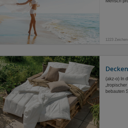
Mensch pro
1223 Zeichen
Decken
(akz-o) In 
„tropische
bebauten S