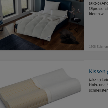
(akz-o) An
Ölpreise i
frieren wil
1708 Zeichen
Kissen
(akz-o) Le
Hals- und 
schnellste