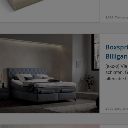
1835 Zeichen
Boxspri
Billiga
(akz-o) Vi
schlafen. 
allem die 
2635 Zeichen