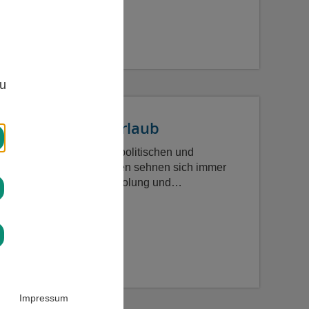
 / 1128 Zeichen
,
zu
 wie ein kleiner Urlaub
gesichts der schwierigen politischen und
lichen Rahmenbedingungen sehnen sich immer
chen nach Ruhe und Erholung und…
 / 875 Zeichen
Impressum