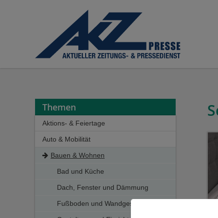
Cookieeinstellungen
S
Themen
Aktions- & Feiertage
Auto & Mobilität
12. August - Tag der Jugend
Bauen & Wohnen
15. August - Tag der Erholung
13. September - Int. Tag des
Bad und Küche
Testaments
Dach, Fenster und Dämmung
17. September - Deutscher
Fußboden und Wandgestaltung
Weiterbildungstag