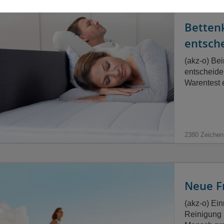
Bettenk
entsch
(akz-o) Be
entscheide
Warentest 
2380 Zeichen
Neue Fr
(akz-o) Ein
Reinigung 