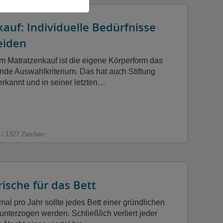
auf: Individuelle Bedürfnisse
eiden
im Matratzenkauf ist die eigene Körperform das
nde Auswahlkriterium. Das hat auch Stiftung
erkannt und in seiner letzten…
 / 1327 Zeichen
ische für das Bett
mal pro Jahr sollte jedes Bett einer gründlichen
unterzogen werden. Schließlich verliert jeder