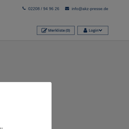
02208 / 94 96 26
info@akz-presse.de
Merkliste
(0)
Login
,
zu