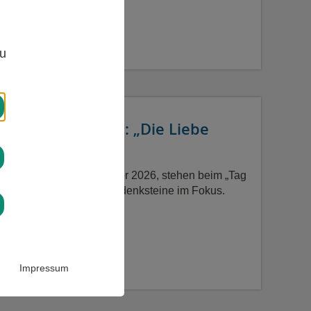
,
zu
 / 1597 Zeichen
 Grabsteins 2026: „Die Liebe
 Samstag, den 17. Oktober 2026, stehen beim „Tag
eins“ die besonderen Gedenksteine im Fokus.
t 2018 stellt der…
Impressum
 / 1603 Zeichen