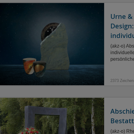
Urne & 
Design
individ
(akz-o) Ab
individuel
persönlich
2373 Zeichen
Abschi
Bestatt
(akz-o) Rh