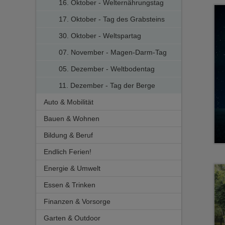
16. Oktober - Welternährungstag
17. Oktober - Tag des Grabsteins
30. Oktober - Weltspartag
07. November - Magen-Darm-Tag
05. Dezember - Weltbodentag
11. Dezember - Tag der Berge
Auto & Mobilität
Bauen & Wohnen
Bildung & Beruf
Bad und Küche
Endlich Ferien!
Dach, Fenster und Dämmung
Ausbildung, Schule und Studium
Energie & Umwelt
Fußboden und Wandgestaltung
Beruf und Weiterbildung
Essen & Trinken
Gestaltung und Einrichtung
Heizung
Finanzen & Vorsorge
Heimwerken
Nachhaltigkeit
Ernährung
Garten & Outdoor
Kamin und Ofen
Solar und Energie
Rezepte