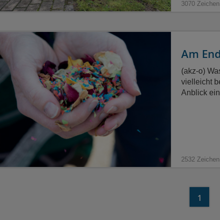
3070 Zeichen
Am Ende
(akz-o) Was
vielleicht
Anblick ei
2532 Zeichen
1