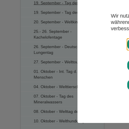
19. September - Tag des Friedhofs
19. September - Tag des Bades
Wir nut
während
20. September - Weltkindertag
verbess
25.- 26. September -
Kachelofentage
26. September - Deutscher
Lungentag
27. September - Welttourismustag
01. Oktober - Int. Tag d. älteren
Menschen
04. Oktober - Welttierschutztag
07. Oktober - Tag des
Mineralwassers
08. Oktober - Welttag des Sehens
10. Oktober - Welthundetag