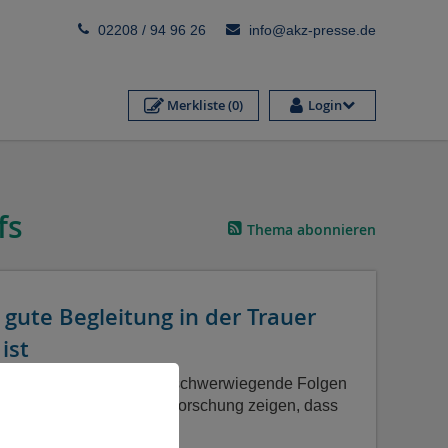
02208 / 94 96 26
info@akz-presse.de
Merkliste
(0)
Login
fs
Thema abonnieren
gute Begleitung in der Trauer
ist
verarbeitete Trauer kann schwerwiegende Folgen
enntnisse aus der Trauerforschung zeigen, dass
 Verlusterfahrungen mit…