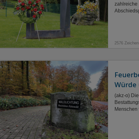
zahlreiche
Abschieds
2576 Zeichen
Feuerbe
Würde 
(akz-o) Die
Bestattung
Menschen v