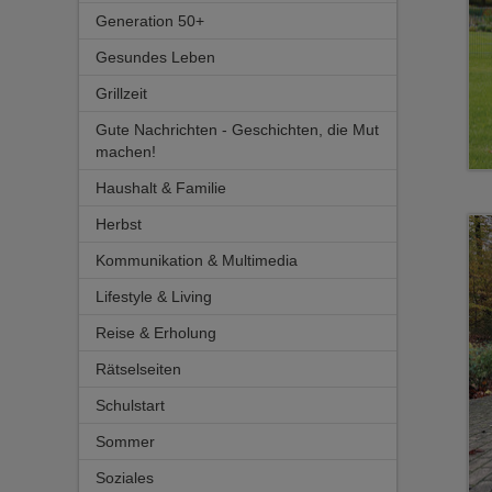
Generation 50+
Outdoor
Gesundes Leben
Schlafzimmer
Gesundheit
Grillzeit
Sicherheit
Reise und Erholung
Ernährung
Gute Nachrichten - Geschichten, die Mut
Vorsorge
Gesund und fit
machen!
Natürliche Hilfe
Haushalt & Familie
Prävention
Herbst
Haushalt
Kommunikation & Multimedia
Kinder und Jugendliche
Lifestyle & Living
Schwangerschaft, Baby & Kleinkind
Reise & Erholung
Tierwelt
Do it yourself
Rätselseiten
Trauer & Abschied
Hochzeit
Schulstart
Sport, Fitness und Wellness
Sommer
Trends
Soziales