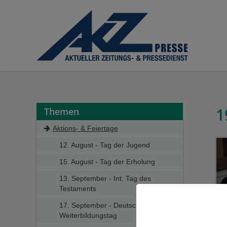
Cookieeinstellungen
1
Themen
Aktions- & Feiertage
12. August - Tag der Jugend
15. August - Tag der Erholung
13. September - Int. Tag des
Testaments
17. September - Deutscher
Weiterbildungstag