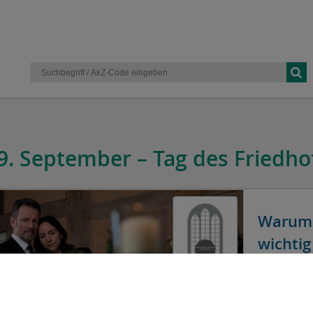
9. September – Tag des Friedho
Warum 
wichtig 
(akz-o) Un
haben. Erk
belastende