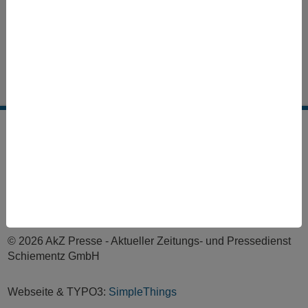
Aktionstage
Thema abonnieren
Impressum
Datenschutzerklärung
Kontakt
FAQ
Feed abonnieren
© 2026 AkZ Presse - Aktueller Zeitungs- und Pressedienst
Schiementz GmbH
Webseite & TYPO3:
SimpleThings